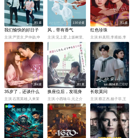
第1集
130全集
第1集
我们愉快的好日子
风，带有香气
红色珍珠
主演:严贤京,尹仲勋,申
主演:见上爱,上坂树里,
主演:朴真熙,李甫姫,李
正允,尹多英,金惠玉,鲜
水野美纪,早坂美海,小
元宗,韩振熙,李应敬,李
于在德,尹多勋,文喜京,
林隆,小林虎之介,津崎
代延,金惠仙,金宣敬,이
李商淑,郑孝彬,李家豪,
史郎,岩瀬顕子,三浦贵
정용,채빈
郑永琡
大,根岸季衣,大岛美幸,
义达祐未,たくや,原田
泰造,北村一辉,佐野晶
哉,藤原季节,林裕太,坂
第4集
第1集
第24集已完结
东弥十郎,内田慈,小倉
35岁了，还谈什么
换座位后，发现身
长歌莫问
史也,片冈鹤太郎,松金
恋爱
后的男生好像喜欢
主演:石黑英雄,入来茉
主演:小西咏斗,元之介
主演:蔡正杰,杨子菲,王
米子,广冈由里子,春海
里
我
坤炎,刘美辰
四方,多部未华子,高岛
政宏,二田絢乃,中田青
渚,井上向日葵,丸山礼,
研直子,生田绘梨花,菊
池亚希子,中井友望,木