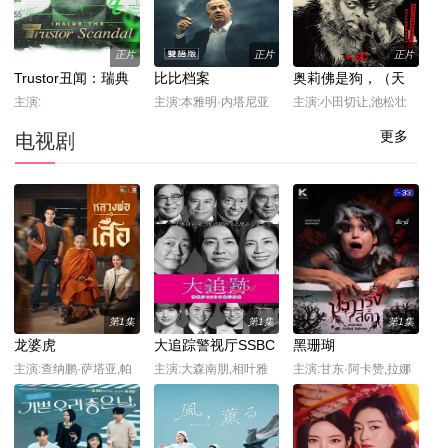
尼斯·多拉多,迈克尔·卡
迪尔,乔安娜·哈灵顿,戴
尔·韦德·戴维斯,苏珊·阿
正片
正片
正片
瑟,玛德琳·拜耳,彼得·多
Trustor丑闻：瑞典
比比档案
奥莉佛是狗，（天
伊尔
金融案内幕
哪！！）这家伙 电
主演:
主演:本雅明·内塔尼亚
主演:小田切让,池松壮
胡
影版
亮,麻生久美子,本田翼,
更多
电视剧
冈山天音,黑木华,铃木
庆一,永濑正敏,佐藤浩
市,岛田久作,宇野祥平,
香椎由宇,吉冈里帆,鹿
贺丈史,森川葵,菊地姬
奈,高岛政宏,浦井梨广,
深津绘里
第1集
第1集
第1集
龙婆虎
大追踪警视厅SSBC
黑珊瑚
强行犯系第二季
主演:查纳鹏·萨塔亚,帕
主演:大森南朋,相叶雅
主演:甘东·阿卡赞,拉娜
塔查雅·平莎莫
纪,松下奈绪
帕·翁塔娜特