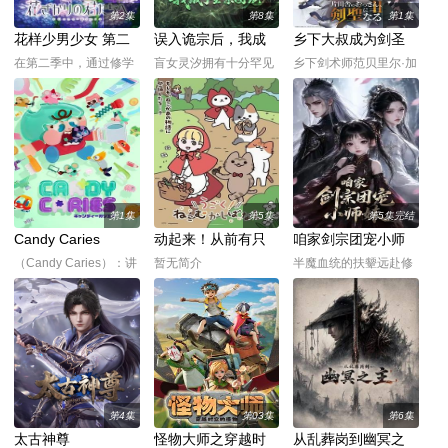
主石昊如何一生极致辉
费，卷入与血海女王等
第2集
第8集
第1集
煌，造就无尽传说。
强敌的对抗。当姜澜夺
花样少男少女 第二
误入诡宗后，我成
乡下大叔成为剑圣
得后土印成为众
季
了全宗团宠
第二季
在第二季中，通过修学
盲女灵汐拥有十分罕见
乡下剑术师范贝里尔·加
旅行和舞会等在原作中
的光灵根，可以通过人
德南特。 如今，他
广受欢迎的篇章，细腻
的灵魂颜色区别对方。
作为骑士团的特别指导
地描绘了瑞稀、佐野、
她被云瑶真人救下后收
官，同时担任孤儿的监
中津三人之间的情感发
为徒弟，遵照师尊嘱咐
护人，渐渐习惯了在首
展。此外，佐野的弟弟·
前往宗门找大师兄莫沅
都的生活。 然而，
森，以及身为专业摄影
学习、修炼。半路上灵
周围的环境却不允许贝
师、梅田的后辈·原秋叶
器出故障，将灵汐引到
里尔安享太平——
第1集
第5集
第5集完结
等角色也将登场，瑞稀
了诡修聚集的玄幽宗。
在钻研魔法的教育机构
Candy Caries
动起来！从前有只
咱家剑宗团宠小师
的日常生活变得更
灵汐误将宗门内半诡半
中。 在
猫
妹第二季
（Candy Caries）：讲
暂无简介
半魔血统的扶颦远赴修
述了热爱甜食的少女阿
仙界投奔生母，却因表
梅和她口中寄宿的龋齿
面五灵根资质，被顶级
——龋齿的故事。 这部
宗门清云宗拒之门外。
闹剧喜剧的主角是酷爱
走投无路之际，她被战
甜食的小女孩阿梅，以
力顶尖却一穷二白的天
及她嘴里那颗蛀牙——
剑宗收留。宗门人人是
龋齿。
绝世剑修，却只能栖身
第4集
第03集
第6集
山洞、粗茶淡饭。扶颦
太古神尊
​怪物大师之穿越时
从乱葬岗到幽冥之