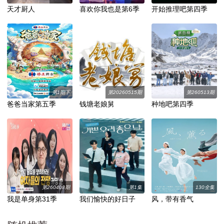
天才厨人
喜欢你我也是第6季
开始推理吧第四季
第1期下
第20260515期
第260513期
爸爸当家第五季
钱塘老娘舅
种地吧第四季
第260408期
第1集
130全集
我是单身第31季
我们愉快的好日子
风，带有香气