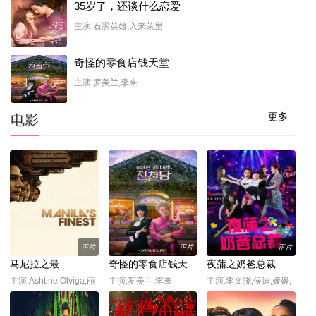
35岁了，还谈什么恋爱
主演:石黑英雄,入来茉里
奇怪的零食店钱天堂
主演:罗美兰,李来
更多
电影
正片
正片
正片
马尼拉之最
奇怪的零食店钱天
夜蒲之奶爸总裁
堂
主演:Ashtine Olviga,丽
主演:罗美兰,李来
主演:李文骁,侯迪,媛媛,
卡·佩拉莱约
石承昊