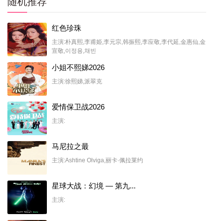
随机推荐
红色珍珠
主演:朴真熙,李甫姫,李元宗,韩振熙,李应敬,李代延,金惠仙,金
宣敬,이정용,채빈
小姐不熙娣2026
主演:徐熙娣,派翠克
爱情保卫战2026
主演:
马尼拉之最
主演:Ashtine Olviga,丽卡·佩拉莱约
星球大战：幻境 — 第九...
主演: