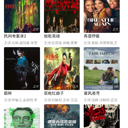
正片
正片
正片
民间奇案录2
校歌英雄
再度呼吸
主演:古斌,盛冠森,张雪
主演:彭思嘉,徐畅,黄黎
主演:唐妮·布蕾斯顿,艾
菡
森斯·阿特金斯
正片
正片
HD
眼眸
双枪红娘子
避风港湾
主演:申敏儿,金南熙,李
主演:刘姝彤,文祈,王品
主演:汤姆·沃帕特,迈克
承勇,金英雅
一,谢宁,王岗岗,陈之辉,
尔·格兰特,格雷戈里·哈
李为民,魏兆雄,王程,邱
里森,詹妮弗·泰勒,乔什·
晨阳
格林,莉莉·安·哈里森,汤
姆·马洛伊,丽萨·瓦加,丹