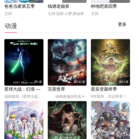
爸爸当家第五季
钱塘老娘舅
种地吧第四季
主持:
主持:迟婷,小胖,陈金林
主持:
更多
动漫
第1集
第242集
第02集
星球大战：幻境 —
完美世界
星辰变最终季
第九个绝地武士
该剧延续《星球大战：
动画改编自同名小
8年陪伴，共证终章！
幻境》的世界观，见证
说。他为修道而生，为
星辰变系列最终季，天
绝地武士崭新篇章。
应劫而至，他身化亿万
尊山降临，灵宝母鼎现
血雨，洒落万古岁月，
世，引发诸神王对“苍天
经历无数时空的熬炼，
印”、“后土印”、“万民
岁月长河的洗礼，他化
印”的疯狂争夺。初为人
万古，他化自在。看男
父的秦羽为救兄弟侯