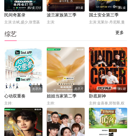
越明,原嶋凛,玄理,伊势
第2集完结
第5集
第1集
志摩,古川雄大,坂口涼
民间奇案录
波兰家族第三季
国土安全第三季
太郎,平野生成,森田甘
1670
路,猫背椿,饭尾和树,若
主演:古斌,盛少,张雪菡
主演:
主演:克莱尔·丹尼斯,曼
林时英,村上穂乃佳,东
迪·帕廷金,戴米恩·路易
更多
综艺
野绚香,大河原次郎,野
斯,鲁伯特·弗兰德
添义弘,筒井道隆,仲
先导片
先导片
第1期
心动双重奏
姐姐当家第二季
卧底厨神
主持:
主持:
主持:金喜泰,郑智善,权
圣晙,金风