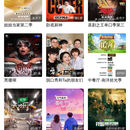
先导片
第1期
先导片
姐姐当家第二季
卧底厨神
喜剧之王单口季第三
季
第1集
第1期中
EP00
黑珊瑚
脱口秀和Ta的朋友们
中餐厅·南洋拾光季
第三季
第1期下
先导片
场面特辑第3期