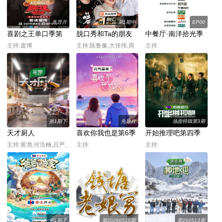
先导片
第1期中
EP00
喜剧之王单口季第
脱口秀和Ta的朋友
中餐厅·南洋拾光季
三季
们 第三季
主持:庞博
主持:陈鲁豫,大张伟,周
主持:
深,张绍刚
第1期下
先导片
场面特辑第3期
天才厨人
喜欢你我也是第6季
开始推理吧第四季
主持:黄渤,何浩楠,吕严,
主持:
主持:
马頔
第1期下
第20260515期
第260513期