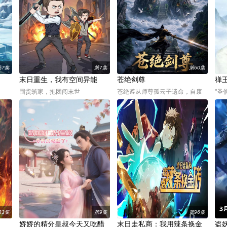
抓小
平太郎开朗活泼的妹妹双叶突然
命。然而他带着前世的记忆，回
的古
录
失踪，彻底改变了他们的生活。
到了一切开始的地方。虽然失去
为花
第7集
第7集
第60集
末日重生，我有空间异能
苍绝剑尊
禅
囤货筑家，抱团闯末世
苍绝遵从师尊孤云子遗命，自废
"圣
丹田在落日谷外守墓三年，受尽
你说
冷眼。三年期满之际，其青梅竹
辱你
马的恋人白莲儿暴露贪婪本性，
佛，
联合凌云峰天才萧天赐，残忍挖
望女
走了苍绝体内大成的“先天剑骨”。
高夜
惨无
33集
第9集
第96集
娇娇的精分皇叔今天又吃醋
末日走私商：我用辣条换金
盗