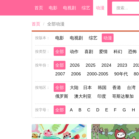
首页
电影
电视剧
综艺
动漫
首页
全部动漫
电影
电视剧
综艺
动漫
按版本：
全部
动作
喜剧
爱情
科幻
恐怖
按类型：
全部
2026
2025
2024
2023
20
按年份：
2007
2006
2000-2005
90年代
8
全部
大陆
日本
韩国
香港
台湾
按地区：
俄罗斯
澳大利亚
印度
哥斯达黎加
全部
A
B
C
D
E
F
G
H
按字母：