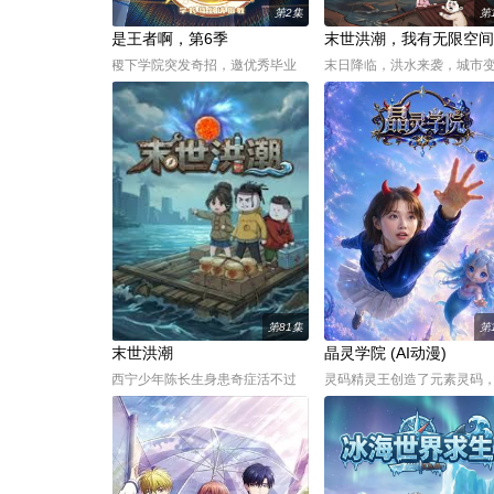
第2集
第
​是王者啊，第6季​
末世洪潮，我有无限空间
稷下学院突发奇招，邀优秀毕业
末日降临，洪水来袭，城市
生返校担任临时“代课老师”！周
一片汪洋，无数人丧命在这
瑜、诸葛亮展开启“双师对决”，以
如其来的洪水末日中。而我
曜为首的“星之队”和在校生们，在
命于自己最信任的两个朋友
与学长们的互动中制造爆笑日
中，我死后他们将我的物资
常。当危机降临，师生们放下身
据为己有。没想到，我重生
份联手应战，在并肩作战的
还带着我的空间系统，这一
我要疯
第81集
第
末世洪潮
晶灵学院 (AI动漫)
西宁少年陈长生身患奇症活不过
灵码精灵王创造了元素灵码
二十岁，为寻改命之法，前往神
旧书阁密道打造代码晶灵学
都参加大朝试，却因与真凤徐有
仅心怀纯粹的孩子能进入并
容的一纸婚约，遭受打压，被流
灵缔结羁绊。16岁的晶晶能
放进废弃的国教学院。陈长生凭
水灵码，半年前觉醒能力的