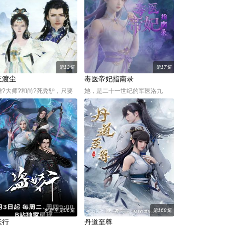
董花钥匙的力量，并变身成
者、勇者。而其中数量最多、毫
仙子。 由于七色花被黑暗魔
无力量、最弱小的角色……“村
民”。
第13集
第17集
王渡尘
毒医帝妃指南录
僧?大师?和尚?死秃驴，只要
她，是二十一世纪的军医洛九
你爱我，本姑娘绝对不会凌
黎，一朝..，成为了长宁王朝那个
，否者休怪我无情。""阿弥陀
被遗弃别院的昭王妃.......
出家人五蕴皆空六根清净，
施主自重。"于是乎，月黑风
，楚倾月对一个和尚做出了
人首之事。五年之后
更新至第06集
第168集
妖行
丹道至尊