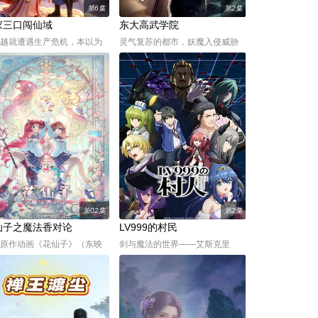
第6集
第2集
家三口闯仙域
东大高武学院
越就遭遇生产危机，本以为
灵气复苏的都市，妖魔入侵威胁
入农家女攀附王爷的俗套剧
来袭，天生废灵根的少年秦雨体
谁知人生直接开启高能副
内意外觉醒神力，被选中成为神
夫君并非凡俗权贵，竟带着
秘至强功法万物生的传承人。秦
脚迈入修仙大道，从此告别
雨加入东大高武学院后逐渐结识
油盐的田园日常，踏上斩妖
侠肝义胆的一群伙伴，一起修炼
、闯荡秘境的修行之路。两
成长，共同守护校园和人族星
边
球。
第02集
第2集
仙子之魔法香对论
LV999的村民
原作动画《花仙子》（东映
剑与魔法的世界——艾斯克里
）改编。 立志成为调香师的
亚。在这个世界里，人们生来就
露米在归家途中遭遇黑雾袭
背负着等级与既定使命。战士、
危难间在自称是花星使者的
格斗家、僧侣、魔法师、盗贼、
的指引下，唤醒了祖先留下
商人、猎人、咒术师、国王、贤