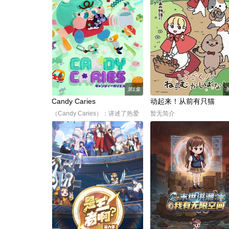
第1集
Candy Caries
动起来！从前有只猫
（Candy Caries）：讲述了热爱
暂无简介
甜食的少女阿梅和她口中寄宿的
龋齿——龋齿的故事。 这部闹剧
喜剧的主角是酷爱甜食的小女孩
阿梅，以及她嘴里那颗蛀牙——
龋齿。