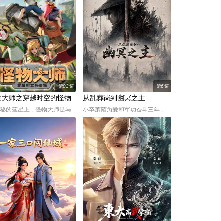
第03集
第6集
物大师之穿越时空的怪物​
从乱葬岗到幽冥之主
秘的蓝星上，怪物大师是与
小卒萧陌为爱和军功奋斗三年，
怪物缔结契约、守护世界的
却被恋人柳莺儿与将军之子赵昊
职业。少年布布路为追寻父
联手背叛，残忍杀害后抛尸乱葬
线索，前往摩尔本学院参加
岗。濒死之际，他唤醒了上古魔
大师入学考试。途中，他与
刀“幽冥”，获得驱使阴兵之力，化
娜、饺子、帝奇相遇，四人
身“活阎罗”归来复仇。他利用附身
，踏上充满未知与挑战的奇
控魂之能在军营制造恐慌，