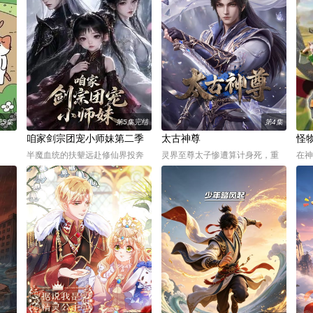
第5集
第5集完结
第4集
咱家剑宗团宠小师妹第二季
太古神尊
​怪
半魔血统的扶颦远赴修仙界投奔
灵界至尊太子惨遭算计身死，重
在神
生母，却因表面五灵根资质，被
生跌落凡尘沦为底层杂役！身怀
奇异
顶级宗门清云宗拒之门外。走投
绝世造化神丹与逆天功法，仅凭
荣耀
无路之际，她被战力顶尖却一穷
一柄锈剑掀翻整片武道世界。双
亲的
二白的天剑宗收留。宗门人人是
武魂同步觉醒，炼化万灵、参悟
怪物
绝世剑修，却只能栖身山洞、粗
神魂两道同修，天魔宝库、化龙
赛琳
茶淡饭。扶颦身怀罕见混沌灵
秘境、远古遗迹尽数踏遍，魔尊
携手
根，自
铠甲
幻冒