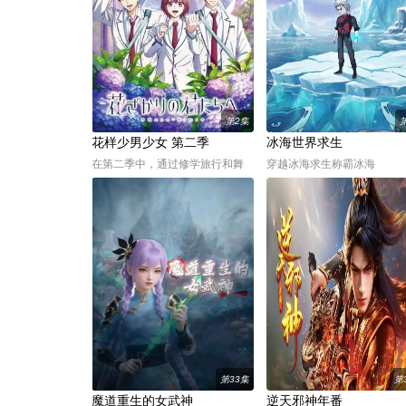
借三 ...
失踪，只留下手环和“暗码会
精灵”的线索。某天晶晶收到
第2集
花样少男少女 第二季
冰海世界求生
在第二季中，通过修学旅行和舞
穿越冰海求生称霸冰海
会等在原作中广受欢迎的篇章，
细腻地描绘了瑞稀、佐野、中津
三人之间的情感发展。此外，佐
野的弟弟·森，以及身为专业摄影
师、梅田的后辈·原秋叶等角色也
将登场，瑞稀的日常生活变得更
第33集
第
魔道重生的女武神
逆天邪神年番