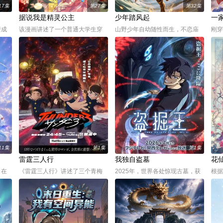
17集
第27集
第32集
据说我是精灵公主
少年踏风起
一
变成
该漫画讲述了一个普通大学生穿
山野少年自幼随性而生，不恋庙
刚穿
次突
越到异世界成为沦落民间的小公
堂繁华，不困世俗规矩，于市井
会落
也丧
主，面对偏执狠辣的父亲、挑剔
烟火中悄然成长。 世道纷扰，风
情，
手
固执的大臣，任性妄为的兄
波骤起，昔日懵懂少年一朝乘风
本。
空间
弟……历经重重险阻，用智谋与
而起，携一身孤勇与赤子之心踏
她一
了，
强大的魔法消除误解、歧视，打
路而行。江湖恩怨、红尘羁绊、
柴米
世，
败大魔王，最终收获所有人的宠
前路险境接踵而至，他以少年意
除魔
爱，并
气
人一
11集
第1集
第1集
雷霆三人行
我独自盗墓
花
，在
《雷霆三人行》讲述了三个青梅
2025年，世界各处惊现古墓，获
根据
院，
竹马的挚友拼命寻找失踪少女的
得墓中“宝物”之人便能获得先人的
动画
与精
故事。本剧集围绕着平凡的中学
异能，全世界为获得宝物而疯
学徒
看见
生平太郎和两个好友燕和广志展
狂。无往不利盗墓者徐浩钧，在
击，
姐姐
开，三人被称为“小不点三人组”。
一次任务中落入陷阱，不幸丧
黑猫