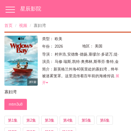
星辰影院
首页
视频
寡妇湾
类型：
欧美
地区：
美国
年份：
2026
导演：
村井浩,安德鲁·德扬,塞缪尔·多诺万,缇·
威斯特
演员：
马修·瑞斯,凯特·奥弗林,斯蒂芬·鲁特,金
斯顿·鲁米·索斯威克,凯文·卡罗尔,戴尔·迪奇,Ava
简介：新英格兰外海40英里处的寡妇湾，终年
Gaudet,威廉·希尔,戴维·阿姆斯特朗,伊莱·D·戈
被迷雾笼罩。这里流传着百年前的海难传说
展
斯,Jimmy Shirts,伊恩·莱昂斯,克里斯托弗·C·詹
开
第3集
姆斯,Shawn Jain,Kevin F. Conway,Pat Fitz,雷
寡妇湾
纳尔多·特罗亚,Lee DiFilippo,Vincent
Flynn,Suzanne Gillies
mtm3u8
第1集
第2集
第3集
第4集
第5集
第6集