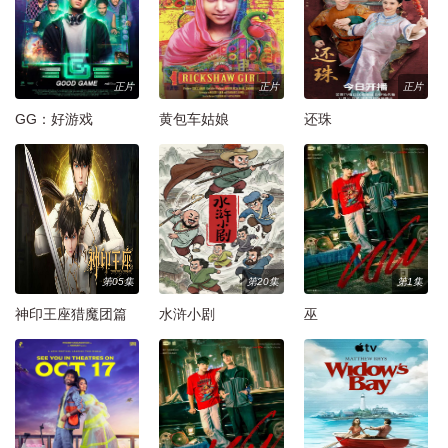
正片
正片
正片
GG：好游戏
黄包车姑娘
还珠
第05集
第20集
第1集
神印王座猎魔团篇
水浒小剧
巫