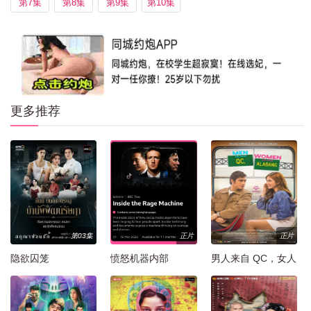
第7集
第8集
第9集
第10集
更多推荐
第03集
正片
正片
隐欲囚笼
愤怒机器内部
男人来自 QC，女人
来自