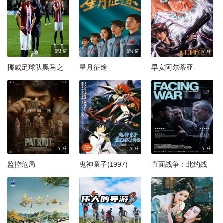
第1集
第4集
正片
挪威足球队黑马之
星月征途
早安阿尔蒂亚
路
正片
正片
正片
监控危局
鬼神童子(1997)
直面战争：北约战
情室