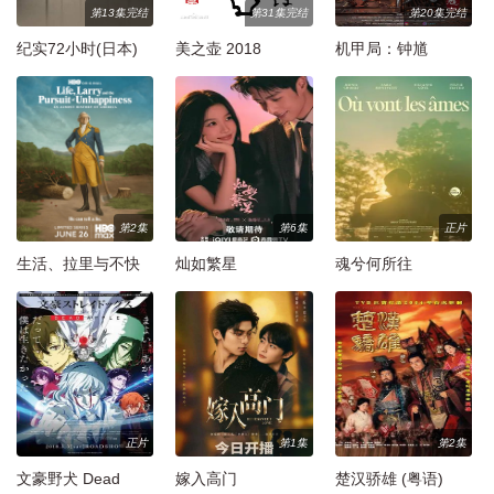
第13集完结
第31集完结
第20集完结
纪实72小时(日本)
美之壶 2018
机甲局：钟馗
第2集
第6集
正片
生活、拉里与不快
灿如繁星
魂兮何所往
乐的追求：一部美
国史
正片
第1集
第2集
文豪野犬 Dead
嫁入高门
楚汉骄雄 (粤语)