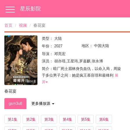
星辰影院
首页
视频
春花宴
类型：
大陆
地区：
中国大陆
年份：
2027
导演：
邓亮宏
演员：
胡亦瑶,王星玮,罗嘉麒,张永博
简介：暗厂死士眉林身负血仇，以命入局，周旋
于多位男子之间：她是疯王慕容璟和最锋利
展
开
第06集
春花宴
gsm3u8
更多播放源
第1集
第2集
第3集
第4集
第5集
第6集