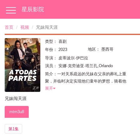
星辰影院
首页
视频
兄妹闯天涯
类型：
喜剧
地区：
墨西哥
年份：
2023
导演：
皮蒂波尔·伊巴拉
演员：
安娜·克劳迪亚·塔兰孔,Orlando
Moguel,David Chocarro,马里修·奥查曼,安娜·莎
简介：一对关系疏远的兄妹在父亲的葬礼上重
若狄拉,罗伯特·索萨,Diana Bovio,伊兰·卡斯蒂
聚，并临时决定实现他们童年的梦想，骑着他
洛,诺玛·安吉里卡,费尔明·马丁内斯,里贾纳·帕
展开
正片
文,Dagoberto Gama,Ricardo
兄妹闯天涯
O&#039;Farrill,Ricardo Polanco,Fernando
Cuautle
mtm3u8
第1集