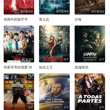
第24集完结
第55集完结
第52集完结
传闻中的陈芊芊
青云志
沙海
第2集完结
正片
正片
邻家哥哥给我爱 特
狙击之王
战魂终回
别番外篇
正片
正片
正片