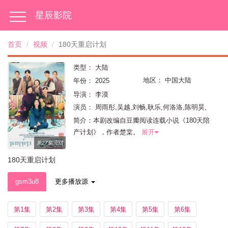
星辰影院
首页
视频
180天重启计划
类型：
大陆
地区：
中国大陆
年份：
2025
导演：
李漠
演员：
周雨彤,吴越,刘畅,耿乐,何洛洛,陈明昊,
朱茵,韩东君,沈梦辰,李艾,邬立朋,韩陌
简介：本剧改编自豆瓣阅读连载小说《180天陪
产计划》，作者楚棠。
展开
第27集完结
180天重启计划
gsm3u8
更多播放源
第1集
第2集
第3集
第4集
第5集
第6集