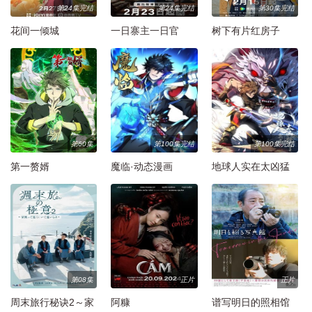
第24集完结
第24集完结
第30集完结
花间一倾城
一日寨主一日官
树下有片红房子
第60集
第100集完结
第100集完结
第一赘婿
魔临·动态漫画
地球人实在太凶猛
了·动态漫画
第08集
正片
正片
周末旅行秘诀2～家
阿糠
谱写明日的照相馆