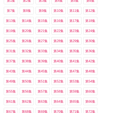
第1集
第2集
第3集
第4集
第5集
第6集
第7集
第8集
第9集
第10集
第11集
第12集
第13集
第14集
第15集
第16集
第17集
第18集
第19集
第20集
第21集
第22集
第23集
第24集
第25集
第26集
第27集
第28集
第29集
第30集
第31集
第32集
第33集
第34集
第35集
第36集
第37集
第38集
第39集
第40集
第41集
第42集
第43集
第44集
第45集
第46集
第47集
第48集
第49集
第50集
第51集
第52集
第53集
第54集
第55集
第56集
第57集
第58集
第59集
第60集
第61集
第62集
第63集
第64集
第65集
第66集
第67集
第68集
第69集
第70集
第71集
第72集