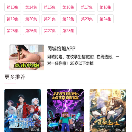
第13集
第14集
第15集
第16集
第17集
第18集
第19集
第20集
第21集
第22集
第23集
第24集
第25集
第26集
第27集
第28集
更多推荐
第43集
第9集
第91集