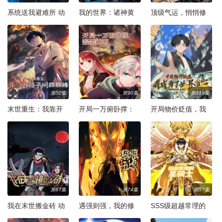
系统送我避难所 动
我的世界：诸神黄
顶级气运，悄悄修
态漫画 第一季
昏
练千年 动态漫画
第50集
第90集
第119集
末世重生：我靠开
开局一万俯卧撑：
开局物价贬值，我
箱子问鼎巅峰
轰杀神明 动态漫画
成为了世界首富 动
态漫画
第67集
第74集
第57集
我在末世搬金砖 动
遇强则强，我的修
SSS级超越常理的
态漫画 第一季
为无上限 动态漫画
圣骑士 动态漫画