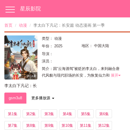
星辰影院
首页
动漫
李太白下凡记：长安篇 动态漫画 第一季
类型：
动漫
地区：
中国大陆
年份：
2025
导演：
演员：
简介：因“云海酒驾”被贬的李太白，来到融合唐
代风貌与现代职场的长安，为恢复仙力和
展开
第24集
李太白下凡记：长
安篇 动态漫画 第
gsm3u8
更多播放源
一季
第1集
第2集
第3集
第4集
第5集
第6集
第7集
第8集
第9集
第10集
第11集
第12集