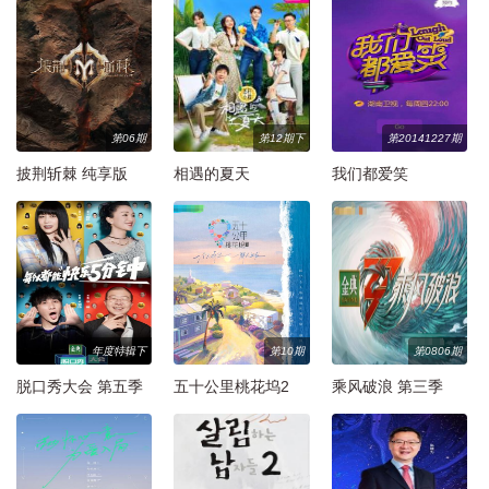
第06期
第12期下
第20141227期
披荆斩棘 纯享版
相遇的夏天
我们都爱笑
年度特辑下
第10期
第0806期
脱口秀大会 第五季
五十公里桃花坞2
乘风破浪 第三季