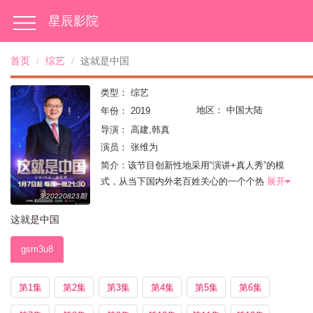
星辰影院
首页
综艺
这就是中国
类型：
综艺
地区：
中国大陆
年份：
2019
导演：
高建,韩真
演员：
张维为
简介：该节目创新性地采用“演讲+真人秀”的模
式，从当下国内外老百姓关心的一个个热
展开
第20220823期
这就是中国
gsm3u8
第1集
第2集
第3集
第4集
第5集
第6集