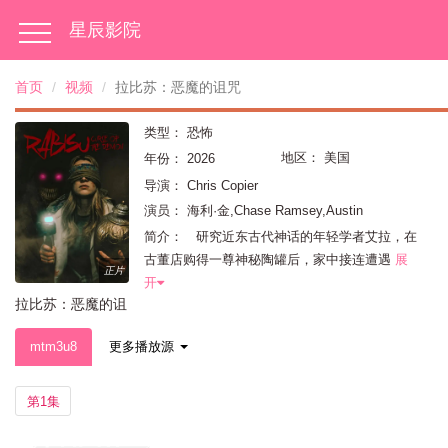
星辰影院
首页
视频
拉比苏：恶魔的诅咒
类型：
恐怖
地区：
美国
年份：
2026
导演：
Chris Copier
演员：
海利·金,Chase Ramsey,Austin
Archer,Lindsay Foster
简介： 研究近东古代神话的年轻学者艾拉，在
古董店购得一尊神秘陶罐后，家中接连遭遇
展
正片
开
拉比苏：恶魔的诅
咒
mtm3u8
更多播放源
第1集