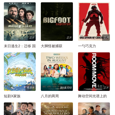
孩
季
季
正片
正片
正片
末日逃生2：迁移 国
大脚怪被捕获
一勺巧克力
语版
先导片
第8集完结
正片
短剧X家族
八月的两周
舞动空间光谱上的
舞蹈家