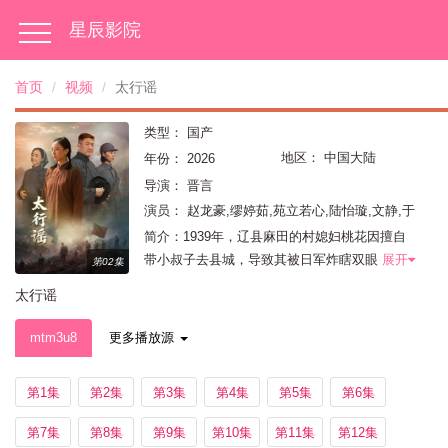
星辰影院
首页
视频
太行谣
类型：
国产
地区：
中国大陆
年份：
2026
导演：
晋言
演员：
赵龙豪,缪婷茹,苑立若心,陆怡璇,文静,于
洋,赵波,艾东,王丽云,何达,郭秋成,曾肖龙,张永
简介：1939年，辽县麻田的村媳妇桃花因擅自
健,魏大鸣,张哲人
带小叔子去县城，导致其被日军炸瞎双眼
展开
第02集
太行谣
mtm3u8
更多播放源
第1集
第2集
第3集
第4集
第5集
第6集
第7集
第8集
第9集
第10集
第11集
第12集