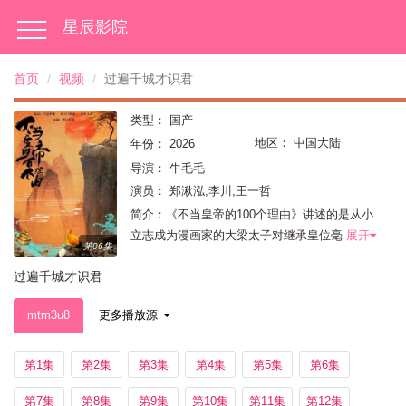
星辰影院
首页
视频
过遍千城才识君
类型：
国产
地区：
中国大陆
年份：
2026
导演：
牛毛毛
演员：
郑湫泓,李川,王一哲
简介：《不当皇帝的100个理由》讲述的是从小
立志成为漫画家的大梁太子对继承皇位毫
展开
第06集
过遍千城才识君
mtm3u8
更多播放源
第1集
第2集
第3集
第4集
第5集
第6集
第7集
第8集
第9集
第10集
第11集
第12集