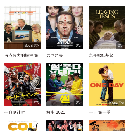
第03集完结
正片
正片
有点伟大的旅程 第
共同监夫
离开耶稣基督
一季
正片
正片
第14集完结
夺命倒计时
故事 2021
一天 第一季