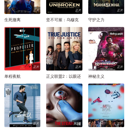
正片
正片
正片
生死撤离
坚不可摧：乌穆克
守护之力
特·昌德的故事
正片
正片
正片
单程夜航
正义联盟2：以眼还
神秘主义
眼
正片
第2集
正片