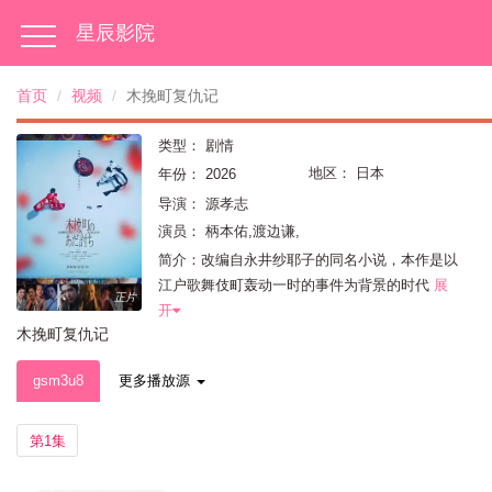
星辰影院
首页
视频
木挽町复仇记
类型：
剧情
地区：
日本
年份：
2026
导演：
源孝志
演员：
柄本佑,渡边谦,
简介：改编自永井纱耶子的同名小说，本作是以
江户歌舞伎町轰动一时的事件为背景的时代
展
正片
开
木挽町复仇记
gsm3u8
更多播放源
第1集