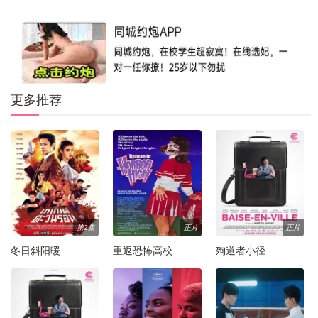
更多推荐
第2集
正片
正片
冬日斜阳暖
重返恐怖高校
殉道者小径