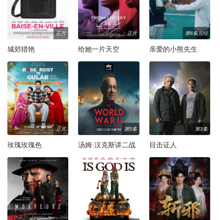
正片
正片
第6集完结
城郊猎艳
给她一片天空
亲爱的小熊先生
正片
第5集
第3集
玫瑰玫瑰色
汤姆·汉克斯讲二战
目击证人