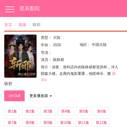
星辰影院
首页
视频
斩邪
类型：
大陆
地区：
中国大陆
年份：
2026
导演：
演员：
陈静易
简介：深夜，便利店外的陈静易察觉异样，冲入
阴森大楼。走廊内鬼影重重，他喷神水、撒
展
第12集已完结
开
斩邪
xlm3u8
更多播放源
第1集
第2集
第3集
第4集
第5集
第6集
第7集
第8集
第9集
第10集
第11集
第12集