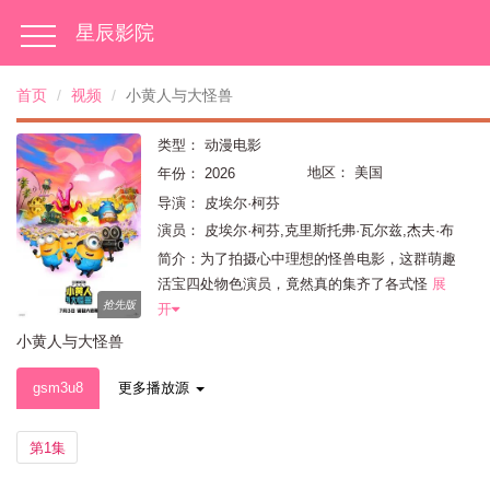
星辰影院
首页
视频
小黄人与大怪兽
类型：
动漫电影
地区：
美国
年份：
2026
导演：
皮埃尔·柯芬
演员：
皮埃尔·柯芬,克里斯托弗·瓦尔兹,杰夫·布
里吉斯,艾莉森·珍妮,杰西·艾森伯格,佐伊·达奇,
简介：为了拍摄心中理想的怪兽电影，这群萌趣
鲍比·莫尼汉,菲尔·拉马,乔治·卢卡斯,特雷·帕克
活宝四处物色演员，竟然真的集齐了各式怪
展
抢先版
开
小黄人与大怪兽
gsm3u8
更多播放源
第1集