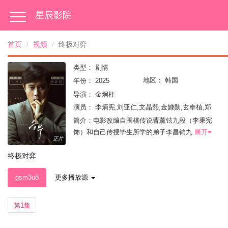
星辰影院
首页
视频
终极对弈
类型：
剧情
地区：
韩国
年份：
2025
导演：
金炯柱
演员：
李炳宪,刘亚仁,文晶熙,金嫝勋,玄奉植,郑
锡勇,高昌锡
简介：电影改编自围棋传说曹薰铉九段（李秉宪
饰）和自己传授毕生所学的弟子李昌镐九
展开
正片
终极对弈
gsm3u8
更多播放源
第1集