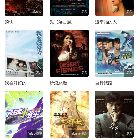
第28集
正片
正片
赎仇
咒书远古魔
追幸福的人
正片
正片
正片
我会好好的
沙漠恶魔
自行我路
第10期下
第26集完结
正片