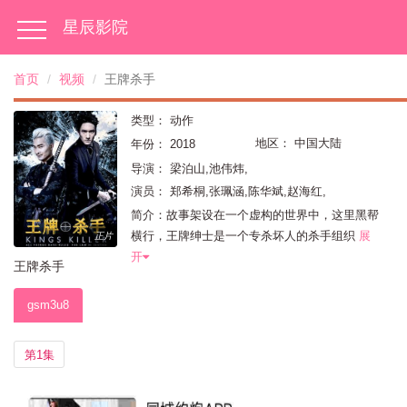
星辰影院
首页
视频
王牌杀手
类型：
动作
地区：
中国大陆
年份：
2018
导演：
梁泊山,池伟炜,
演员：
郑希桐,张珮涵,陈华斌,赵海红,
简介：故事架设在一个虚构的世界中，这里黑帮
横行，王牌绅士是一个专杀坏人的杀手组织
展
正片
开
王牌杀手
gsm3u8
第1集