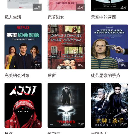
正片
正片
正片
私人生活
宛若淑女
天空中的露西
正片
正片
正片
完美约会对象
后窗
徒劳愚蠢的手势
正片
正片
正片
外婆
惩罚者
王牌杀手