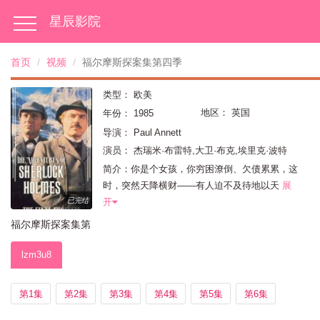
星辰影院
首页
视频
福尔摩斯探案集第四季
类型：
欧美
地区：
英国
年份：
1985
导演：
Paul Annett
演员：
杰瑞米·布雷特,大卫·布克,埃里克·波特
简介：你是个女孩，你穷困潦倒、欠债累累，这
时，突然天降横财——有人迫不及待地以天
展
开
已完结
福尔摩斯探案集第
四季
lzm3u8
第1集
第2集
第3集
第4集
第5集
第6集