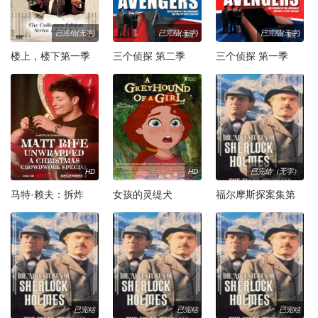
已完结(无字)
已完结(无字)
已完结(无字)
楼上，楼下第一季
三个侦探 第二季
三个侦探 第一季
HD
HD
已完结（无字）
马特·赖夫：拆炸
女孩的灵缇犬
福尔摩斯探案集第
弹：观众互动圣诞
七季
特辑
已完结
已完结
已完结