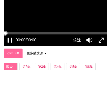
00:00/00:00
倍速
gsm3u8
更多播放源
播放中
第2集
第3集
第4集
第5集
第6集
第7集
第8集
第9集
第10集
第11集
第12集
第13集
第14集
第15集
第16集
第17集
第18集
第19集
第20集
第21集
第22集
第23集