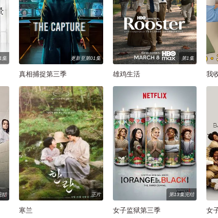
1集
更新至第01集
第1集
真相捕捉第三季
雄鸡生活
我
完结
正片
第13集完结
寒兰
女子监狱第三季
女