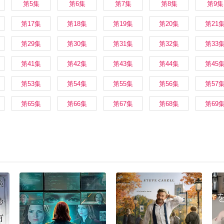
第5集
第6集
第7集
第8集
第9集
第17集
第18集
第19集
第20集
第21
第29集
第30集
第31集
第32集
第33
第41集
第42集
第43集
第44集
第45
第53集
第54集
第55集
第56集
第57
第65集
第66集
第67集
第68集
第69