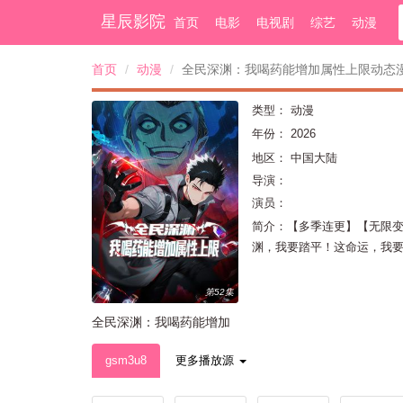
星辰影院
首页
电影
电视剧
综艺
动漫
首页
动漫
全民深渊：我喝药能增加属性上限动态
类型：
动漫
年份：
2026
地区：
中国大陆
导演：
演员：
简介：【多季连更】【无限变
渊，我要踏平！这命运，我要
第52集
全民深渊：我喝药能增加
属性上限动态漫画
gsm3u8
更多播放源