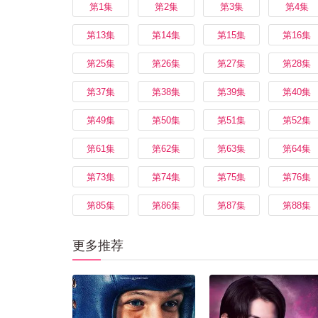
第1集
第2集
第3集
第4集
第13集
第14集
第15集
第16集
第25集
第26集
第27集
第28集
第37集
第38集
第39集
第40集
第49集
第50集
第51集
第52集
第61集
第62集
第63集
第64集
第73集
第74集
第75集
第76集
第85集
第86集
第87集
第88集
更多推荐