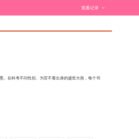
观看记录
磨墨。在科考不问性别、为官不看出身的盛世大燕，每个书