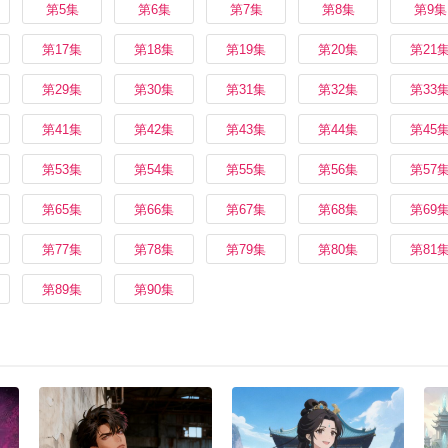
第5集
第6集
第7集
第8集
第9集
第17集
第18集
第19集
第20集
第21
第29集
第30集
第31集
第32集
第33
第41集
第42集
第43集
第44集
第45
第53集
第54集
第55集
第56集
第57
第65集
第66集
第67集
第68集
第69
第77集
第78集
第79集
第80集
第81
第89集
第90集