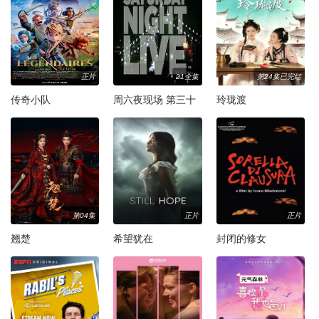
正片
21全集
第24集已完结
传奇小队
周六夜现场 第三十
玲珑渡
七季
第04集
正片
正片
翘楚
希望犹在
封闭的修女