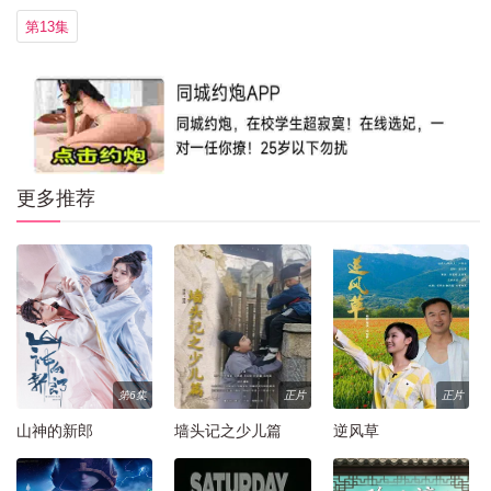
第13集
更多推荐
第6集
正片
正片
山神的新郎
墙头记之少儿篇
逆风草