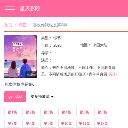
星辰影院
首页
综艺
喜欢你我也是第6季
类型：
综艺
地区：
中国大陆
年份：
2026
导演：
演员：
简介：来自不同地域、不同工作、不同教育背
景、不同情感阅历的10位20+青年单身男
展开
先导片
喜欢你我也是第6
季
gsm3u8
更多播放源
第1集
第2集
第3集
第4集
第5集
第6集
第7集
第8集
第9集
第10集
第11集
第12集