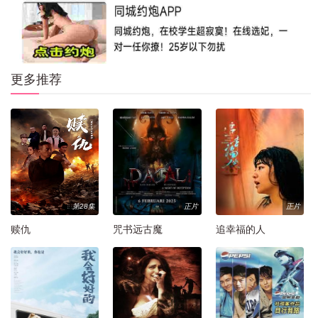
更多推荐
第28集
正片
正片
赎仇
咒书远古魔
追幸福的人