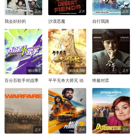
正片
正片
正片
我会好好的
沙漠恶魔
自行我路
第10期下
第26集完结
正片
百分百歌手对战季
平平无奇大师兄 动
终极对弈
态漫画
正片
正片
正片