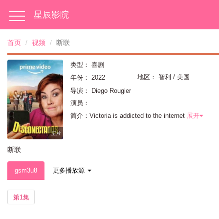
星辰影院
首页
视频
断联
类型：
喜剧
地区：
智利 / 美国
年份：
2022
导演：
Diego Rougier
演员：
简介：Victoria is addicted to the internet
展开
正片
断联
gsm3u8
更多播放源
第1集