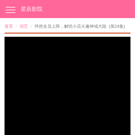
星辰影院
首页
综艺
怦然全员上阵，解忧小店火遍神域大陆 (第24集)
06:15:34
50%
75%
100%